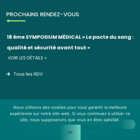
PROCHAINS RENDEZ-VOUS
18 ème SYMPOSIUM MÉDICAL « Le pacte du sang :
qualité et sécurité avant tout »
VOIR LES DÉTAILS »
Tous les RDV
Nous utilisons des cookies pour vous garantir la meilleure
expérience sur notre site web. Si vous continuez à utiliser ce
© CHR Haute Senne 2026 |
Conditions générales
site, nous supposerons que vous en êtes satisfait.
d'utilisation
| TVA : BE0256 981 407
OK
Réalisé avec
par