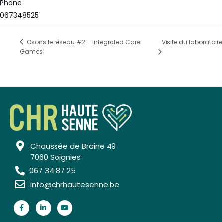
Phone
067348525
Visite du laboratoire
Osons le réseau #2 – Integrated Care
Games
Chaussée de Braine 49
7060 Soignies
067 34 87 25
info@chrhautesenne.be