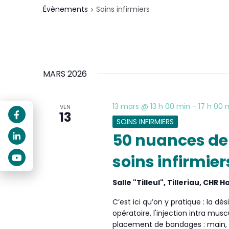
Évènements
Soins infirmiers
MARS 2026
13 mars @ 13 h 00 min
-
17 h 00 
VEN
13
SOINS INFIRMIERS
50 nuances de s
soins infirmier
Salle "Tilleul", Tilleriau, CHR
C’est ici qu’on y pratique : la dé
opératoire, l'injection intra muscul
placement de bandages : main, br