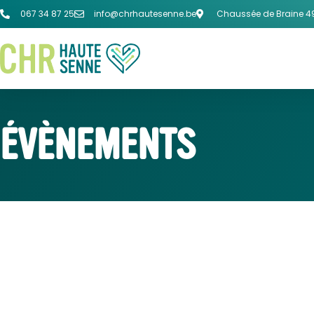
067 34 87 25
info@chrhautesenne.be
Chaussée de Braine 49
ÉVÈNEMENTS
SOINS INFIRMIER