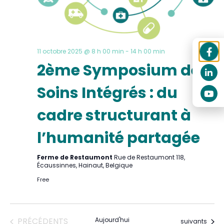
11 octobre 2025 @ 8 h 00 min
-
14 h 00 min
2ème Symposium des
Soins Intégrés : du
cadre structurant à
l’humanité partagée
Ferme de Restaumont
Rue de Restaumont 118,
Écaussinnes, Hainaut, Belgique
Free
ÉVÈNEMENTS
PRÉCÉDENTS
Aujourd'hui
Évènements
suivants