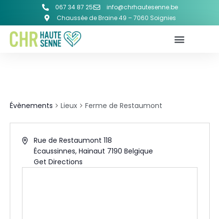
067 34 87 25
info@chrhautesenne.be
Chaussée de Braine 49 – 7060 Soignies
FERME DE RESTAUMONT
Évènements
Lieux
Ferme de Restaumont
Rue de Restaumont 118
Écaussinnes
,
Hainaut
7190
Belgique
Get Directions