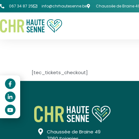
067 34 87 25
info@chrhautesenne.be
Chaussée de Braine 49
TICKETS CHECK
[tec_tickets_checkout]
Chaussée de Braine 49
7060 Soignies