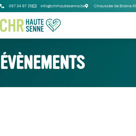
067 34 87 25
info@chrhautesenne.be
Chaussée de Braine 49
ÉVÈNEMENTS
HÔPITAL DE JOU