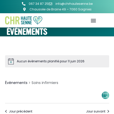
067 34 87 25
info@chrhautesenne.be
Chaussée de Braine 49 – 7060 Soignies
ÉVÈNEMENTS
Aucun évènements planifié pour 11 juin 2026
SOINS INFIRMIERS
Évènements
Soins infirmiers
NA
Na
JOUR
d
PA
vu
Jour précédent
Jour suivant