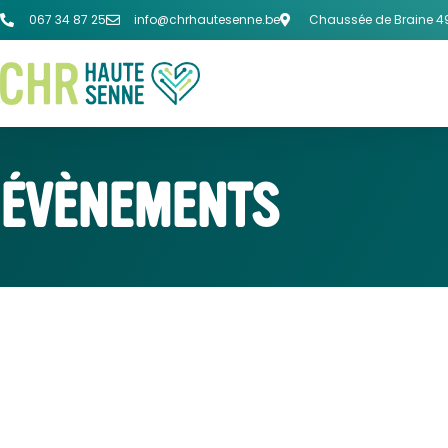
067 34 87 25
info@chrhautesenne.be
Chaussée de Braine 49
ÉVÈNEMENTS
SOINS INTENSIFS