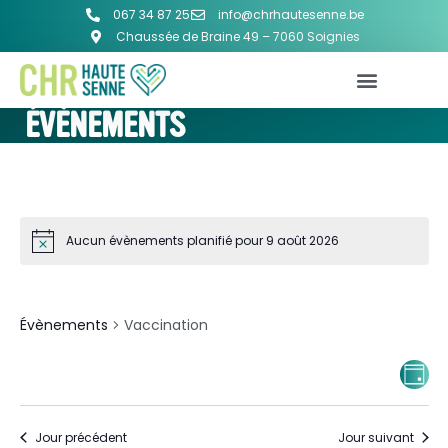
067 34 87 25
info@chrhautesenne.be
Chaussée de Braine 49 – 7060 Soignies
ÉVÈNEMENTS
Aucun évènements planifié pour 9 août 2026
VACCINATION
Évènements
Vaccination
NA
Na
JOUR
d
PA
vu
Jour précédent
Jour suivant