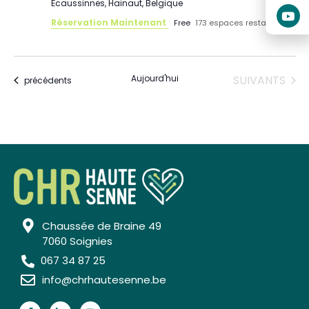
Écaussinnes, Hainaut, Belgique
Réservation Maintenant
Free
173 espaces restants
ÉVÈNEMENTS
Aujourd'hui
SUIVANTS
Évènements
précédents
Chaussée de Braine 49
7060 Soignies
067 34 87 25
info@chrhautesenne.be