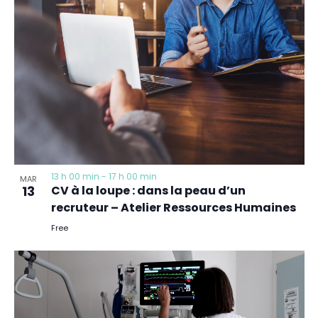
13 h 00 min
-
17 h 00 min
MAR
13
CV à la loupe : dans la peau d’un
recruteur – Atelier Ressources Humaines
Free