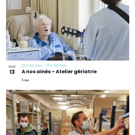
13 h 00 min
-
17 h 00 min
MAR
13
A nos ainés – Atelier gériatrie
Free