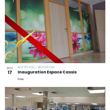
16 h 00 min
-
18 h 00 min
NOV
17
Inauguration Espace Cassis
Free