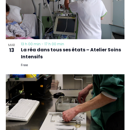
13 h 00 min
-
17 h 00 min
MAR
13
La réa dans tous ses états – Atelier Soins
Intensifs
Free