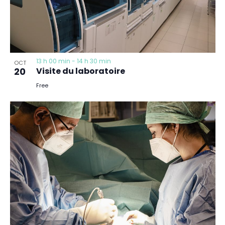
13 h 00 min
-
14 h 30 min
OCT
20
Visite du laboratoire
Free