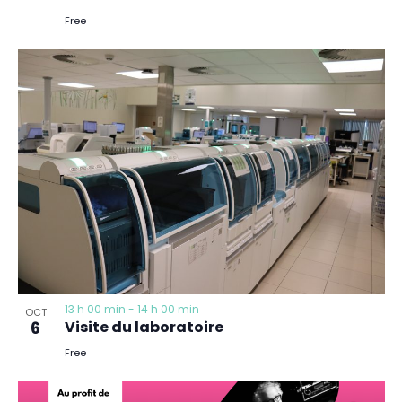
Free
13 h 00 min
-
14 h 00 min
OCT
6
Visite du laboratoire
Free