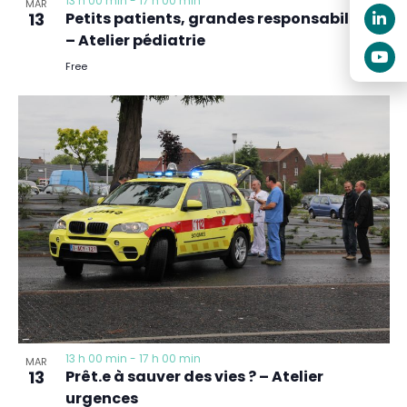
13 h 00 min
-
17 h 00 min
MAR
13
Petits patients, grandes responsabilités
– Atelier pédiatrie
Free
13 h 00 min
-
17 h 00 min
MAR
13
Prêt.e à sauver des vies ? – Atelier
urgences