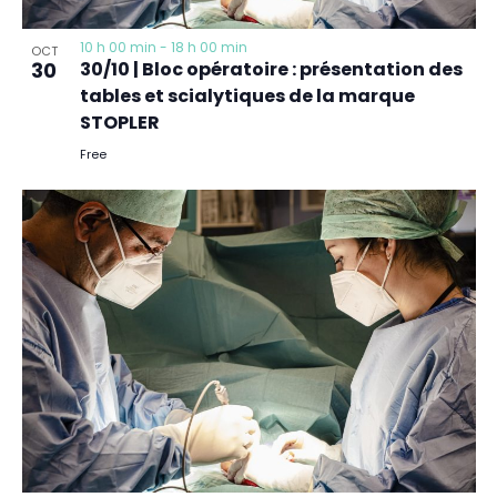
10 h 00 min
-
18 h 00 min
OCT
30
30/10 | Bloc opératoire : présentation des
tables et scialytiques de la marque
STOPLER
Free