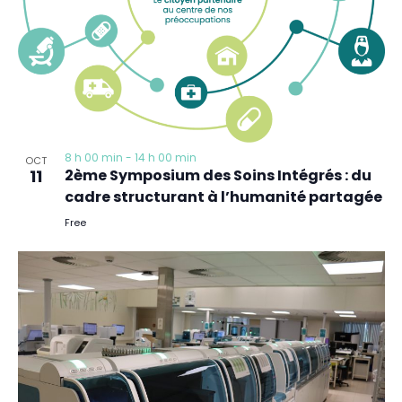
8 h 00 min
-
14 h 00 min
OCT
11
2ème Symposium des Soins Intégrés : du
cadre structurant à l’humanité partagée
Free