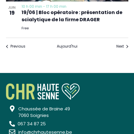
10 h 00 min
-
17 h 00 min
JUIN
19
19/06 | Bloc opératoire : présentation de
scialytique de la firme DRAGER
Free
Évènements
Évèn
Previous
Aujourd'hui
Next
Chaussée de Braine 49
7060 Soignies
067 34 87 25
info@chrhautesenne.be