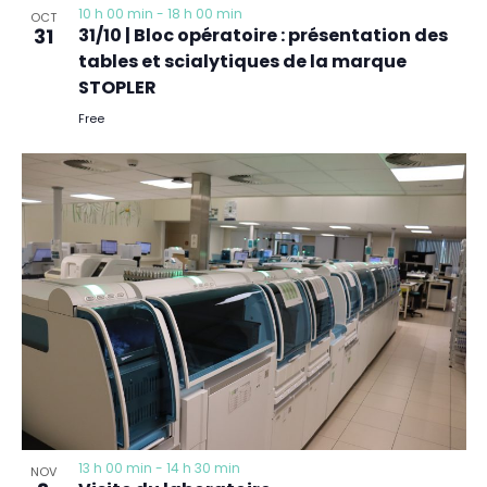
10 h 00 min
-
18 h 00 min
OCT
31
31/10 | Bloc opératoire : présentation des
tables et scialytiques de la marque
STOPLER
Free
13 h 00 min
-
14 h 30 min
NOV