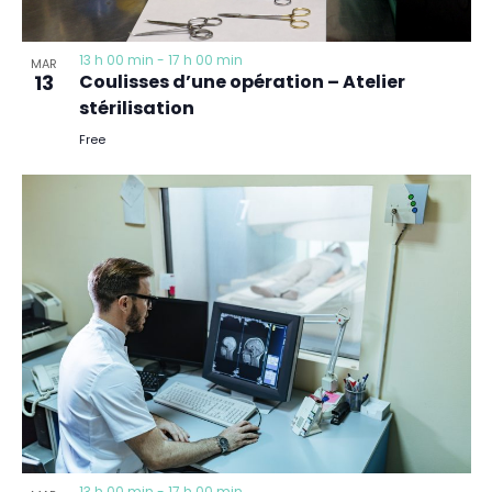
13 h 00 min
-
17 h 00 min
MAR
13
Coulisses d’une opération – Atelier
stérilisation
Free
13 h 00 min
-
17 h 00 min