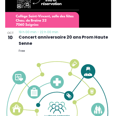
19 h 00 min
-
22 h 00 min
OCT
10
Concert anniversaire 20 ans Prom Haute
Senne
Free