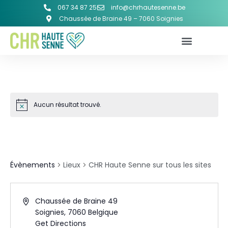
067 34 87 25
info@chrhautesenne.be
Chaussée de Braine 49 – 7060 Soignies
Aucun résultat trouvé.
CHR HAUTE SENNE SUR TOUS LES
SITES
Évènements
Lieux
CHR Haute Senne sur tous les sites
Chaussée de Braine 49
Soignies
,
7060
Belgique
Get Directions