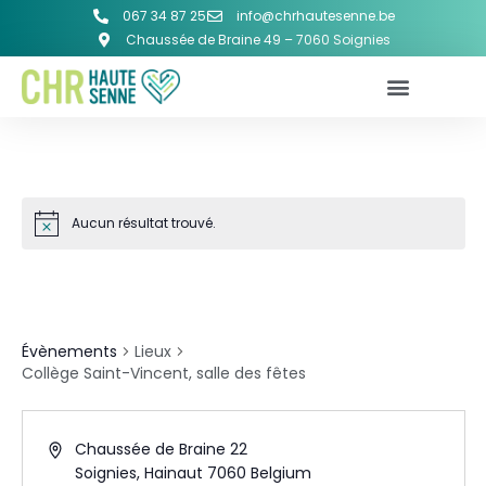
067 34 87 25
info@chrhautesenne.be
Chaussée de Braine 49 – 7060 Soignies
Aucun résultat trouvé.
COLLÈGE SAINT-VINCENT, SALLE
DES FÊTES
Évènements
Lieux
Collège Saint-Vincent, salle des fêtes
Chaussée de Braine 22
Soignies
,
Hainaut
7060
Belgium