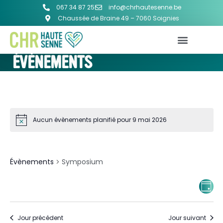
067 34 87 25
info@chrhautesenne.be
Chaussée de Braine 49 – 7060 Soignies
ÉVÈNEMENTS
Aucun évènements planifié pour 9 mai 2026
SYMPOSIUM
Évènements
Symposium
NA
Na
JOUR
d
PA
vu
Jour précédent
Jour suivant