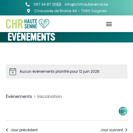
067 34 87 25
info@chrhautesenne.be
Chaussée de Braine 49 – 7060 Soignies
ÉVÈNEMENTS
Aucun évènements planifié pour 12 juin 2026
VACCINATION
Évènements
Vaccination
NA
Na
JOUR
d
PA
vu
Jour précédent
Jour suivant